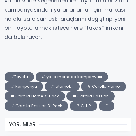
varan vade seçenekleri ile Toyota’nın haziran
kampanyasından yararlananlar için markası
ne olursa olsun eski araçlarını değiştirip yeni
bir Toyota almak isteyenlere “takas” imkanı
da bulunuyor.
#Toyota
# yaza merhaba kampanyası
# kampanya
# otomobil
# Corolla Flame
# Corolla Flame X-Pack
# Corolla Passion
# Corolla Passion X-Pack
# C-HR
#
YORUMLAR