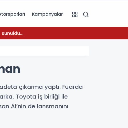
torsporları
Kampanyalar
08:31
 sunuldu...
Temmuz
sman
 adeta çıkarma yaptı. Fuarda
a, Toyota iş birliği ile
san AI’nin de lansmanını