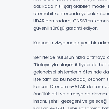
dakikada hızlı şarj olabilen model
otomobil konforunda yolculuk sunu
LiDAR’dan radara, GNSS’ten kamer
güvenli sürüşü garanti ediyor.
Karsan’ın vizyonunda yeni bir adım
Şehirlerde nüfusun hızla artmaya 
“Dolayısıyla ulaşım ihtiyacı da he
geleneksel sistemlerin ötesinde dah
İşte tam da bu noktada, otonom tek
Karsan Otonom e-ATAK da tam bu
öncülük etti ve etmeye de devam e
insanı, şehri, gezegeni ve geleceğ
Karsan e-JEST, şehir yaşamına kattı