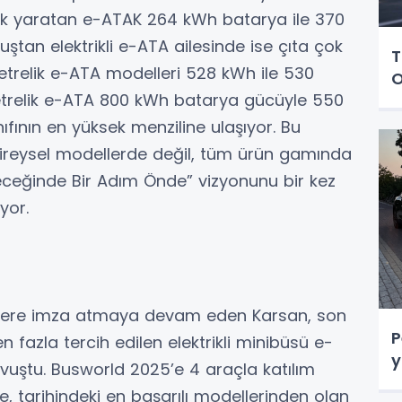
rk yaratan e-ATAK 264 kWh batarya ile 370
uştan elektrikli e-ATA ailesinde ise çıta çok
T
etrelik e-ATA modelleri 528 kWh ile 530
O
metrelik e-ATA 800 kWh batarya gücüyle 550
ıfının en yüksek menziline ulaşıyor. Bu
bireysel modellerde değil, tüm ürün gamında
eleceğinde Bir Adım Önde” vizyonunu bir kez
yor.
e ilklere imza atmaya devam eden Karsan, son
P
en fazla tercih edilen elektrikli minibüsü e-
y
avuştu. Busworld 2025’e 4 araçla katılım
, tarihindeki en başarılı modellerinden olan