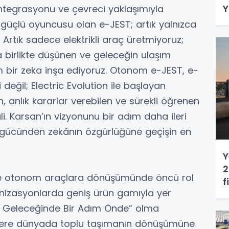
Y
 entegrasyonu ve çevreci yaklaşımıyla
 güçlü oyuncusu olan e-JEST; artık yalnızca
r. Artık sadece elektrikli araç üretmiyoruz;
la birlikte düşünen ve geleceğin ulaşım
bir zeka inşa ediyoruz. Otonom e-JEST, e-
 değil; Electric Evolution ile başlayan
 anlık kararlar verebilen ve sürekli öğrenen
i. Karsan’ın vizyonunu bir adım daha ileri
 gücünden zekânın özgürlüğüne geçişin en
Y
2
i ve otonom araçlara dönüşümünde öncü rol
f
nizasyonlarda geniş ürün gamıyla yer
n Geleceğinde Bir Adım Önde” olma
zere dünyada toplu taşımanın dönüşümüne