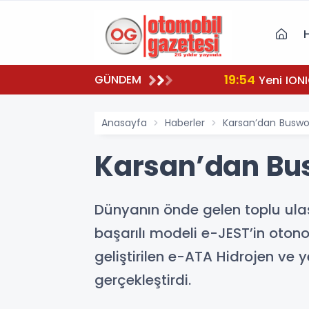
19:54
GÜNDEM
Yeni IONI
Anasayfa
Haberler
Karsan’dan Buswo
Karsan’dan Bu
Dünyanın önde gelen toplu ula
başarılı modeli e-JEST’in oton
geliştirilen e-ATA Hidrojen ve
gerçekleştirdi.