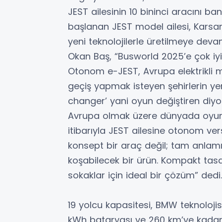
JEST ailesinin 10 bininci aracını ban
başlanan JEST model ailesi, Karsa
yeni teknolojilerle üretilmeye dev
Okan Baş, “Busworld 2025’e çok iyi
Otonom e-JEST, Avrupa elektrikli m
geçiş yapmak isteyen şehirlerin y
changer’ yani oyun değiştiren diyo
Avrupa olmak üzere dünyada oyunu
itibarıyla JEST ailesine otonom ve
konsept bir araç değil; tam anlam
koşabilecek bir ürün. Kompakt tasar
sokaklar için ideal bir çözüm” dedi.
19 yolcu kapasitesi, BMW teknoloji
kWh bataryası ve 260 km’ye kadar m