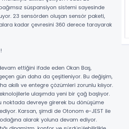
, bağımsız süspansiyon sistemi sayesinde
yor. 23 sensörden oluşan sensör paketi,
alara kadar çevresini 360 derece tarayarak
!
devam ettiğini ifade eden Okan Baş,
r geçen gün daha da çeşitleniyor. Bu değişim,
a akıllı ve entegre çözümleri zorunlu kılıyor.
nolojilerle ulaşımda yeni bir çağ başlıyor.
 noktada devreye girerek bu dönüşüme
diyor. Karsan, şimdi de Otonom e-JEST ile
i odağına alarak yoluna devam ediyor.
ğı dinamizm, konfor ve sürdürülebilirlikle