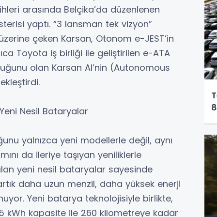
ihleri arasında Belçika’da düzenlenen
erisi yaptı. “3 lansman tek vizyon”
i üzerine çeken Karsan, Otonom e-JEST’in
a Toyota iş birliği ile geliştirilen e-ATA
cuğunu olan Karsan AI’nin (Autonomous
kleştirdi.
T
8
 Yeni Nesil Bataryalar
uğunu yalnızca yeni modellerle değil, aynı
nı da ileriye taşıyan yeniliklerle
ılan yeni nesil bataryalar sayesinde
i artık daha uzun menzil, daha yüksek enerji
yor. Yeni batarya teknolojisiyle birlikte,
05 kWh kapasite ile 260 kilometreye kadar