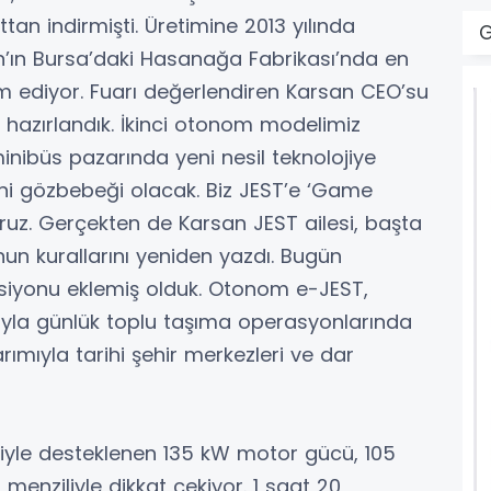
ttan indirmişti. Üretimine 2013 yılında
G
n’ın Bursa’daki Hasanağa Fabrikası’nda en
am ediyor. Fuarı değerlendiren Karsan CEO’su
 hazırlandık. İkinci otonom modelimiz
inibüs pazarında yeni nesil teknolojiye
eni gözbebeği olacak. Biz JEST’e ‘Game
ruz. Gerçekten de Karsan JEST ailesi, başta
n kurallarını yeniden yazdı. Bugün
rsiyonu eklemiş olduk. Otonom e-JEST,
ıyla günlük toplu taşıma operasyonlarında
ımıyla tarihi şehir merkezleri ve dar
siyle desteklenen 135 kW motor gücü, 105
enziliyle dikkat çekiyor. 1 saat 20