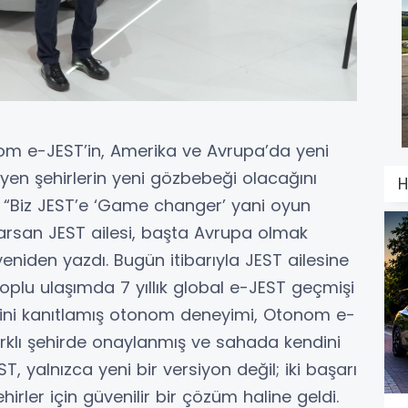
om e-JEST’in, Amerika ve Avrupa’da yeni
eyen şehirlerin yeni gözbebeği olacağını
H
 “Biz JEST’e ‘Game changer’ yani oyun
arsan JEST ailesi, başta Avrupa olmak
eniden yazdı. Bugün itibarıyla JEST ailesine
plu ulaşımda 7 yıllık global e-JEST geçmişi
dini kanıtlamış otonom deneyimi, Otonom e-
 farklı şehirde onaylanmış ve sahada kendini
 yalnızca yeni bir versiyon değil; iki başarı
irler için güvenilir bir çözüm haline geldi.