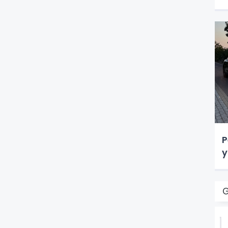
P
y
G