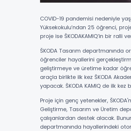
COVID-19 pandemisi nedeniyle ya
Yüksekokulu’ndan 25 öğrenci, projel
proje ise ŠKODAKAMIQ’in bir ralli v
ŠKODA Tasarım departmanında ortay
öğrenciler hayallerini gerçekleştirme
geliştirmeye ve üretime kadar öğren
araçla birlikte ilk kez ŠKODA Akadem
yapacak. ŠKODA KAMIQ de ilk kez bi
Proje için genç yetenekler, ŠKODA'
Geliştirme, Tasarım ve Üretim de
çalışanlardan destek alacak. Bunun
departmanında hayallerindeki otomo