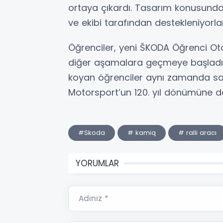
ortaya çıkardı. Tasarım konusunda
ve ekibi tarafından destekleniyorlar
Öğrenciler, yeni ŠKODA Öğrenci Otom
diğer aşamalara geçmeye başladılar
koyan öğrenciler aynı zamanda sa
Motorsport’un 120. yıl dönümüne d
#Skoda
# kamiq
# ralli aracı
YORUMLAR
Adınız *