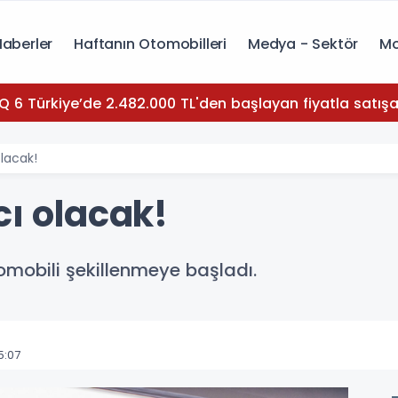
Haberler
Haftanın Otomobilleri
Medya - Sektör
Mo
Q 6 Türkiye’de 2.482.000 TL'den başlayan fiyatla satışa
olacak!
cı olacak!
omobili şekillenmeye başladı.
5:07