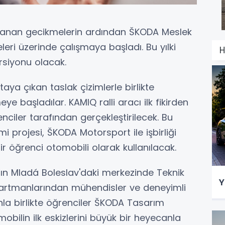
şanan gecikmelerin ardından ŠKODA Meslek
eri üzerinde çalışmaya başladı. Bu yılki
H
ersiyonu olacak.
a çıkan taslak çizimlerle birlikte
ye başladılar. KAMIQ ralli aracı ilk fikirden
ciler tarafından gerçekleştirilecek. Bu
i projesi, ŠKODA Motorsport ile işbirliği
r öğrenci otomobili olarak kullanılacak.
nın Mladá Boleslav'daki merkezinde Teknik
Y
partmanlarından mühendisler ve deneyimli
la birlikte öğrenciler ŠKODA Tasarım
bilin ilk eskizlerini büyük bir heyecanla