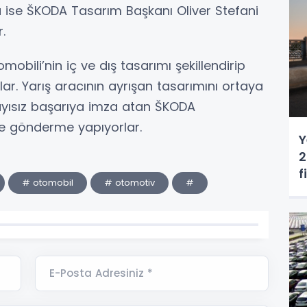
 ise ŠKODA Tasarım Başkanı Oliver Stefani
.
obili’nin iç ve dış tasarımı şekillendirip
. Yarış aracının ayrışan tasarımını ortaya
yısız başarıya imza atan ŠKODA
e gönderme yapıyorlar.
Y
2
f
# otomobil
# otomotiv
#
E-Posta Adresiniz *