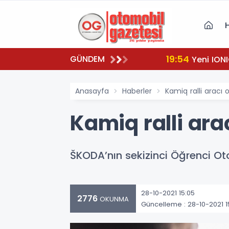
19:54
GÜNDEM
Yeni IONI
Anasayfa
Haberler
Kamiq ralli aracı 
Kamiq ralli ara
ŠKODA’nın sekizinci Öğrenci Ot
28-10-2021 15:05
2776
OKUNMA
Güncelleme : 28-10-2021 1