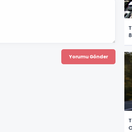
T
8
T
O