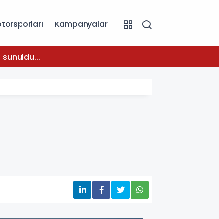
torsporları
Kampanyalar
08:31
 sunuldu...
Temmuz