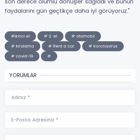
son derece olumlu dönüşler sağladı ve bunun
faydalarını gün geçtikçe daha iyi görüyoruz."
#ikinci el
# 2. el
# otomobil
# kiralama
# Rent a car
# koronavirüs
# covid-19
#
YORUMLAR
Adınız *
E-Posta Adresiniz *