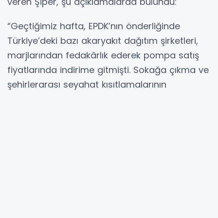
veren Şiper, şu açıklamalarda bulundu:
“Geçtiğimiz hafta, EPDK’nın önderliğinde
Türkiye’deki bazı akaryakıt dağıtım şirketleri,
marjlarından fedakârlık ederek pompa satış
fiyatlarında indirime gitmişti. Sokağa çıkma ve
şehirlerarası seyahat kısıtlamalarının
kaldırılması ile bunun pozitif etkisinin
görüleceği öngörülüyordu. Ancak, OPEC
üretiminin kısıtlanması ile birlikte petrol
fiyatlarının da tekrar yükselişe geçtiği
görülmektedir. Son bir ay içerisinde 20
USD’den 42-43 USD’ye yükselen brent petrol,
200 USD’den yaklaşık 350 USD’ye yükselen
dizel ürün fiyatından dolayı pompa fiyatlarının
artması söz konusu olmuştur.