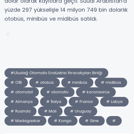
dolar olarak kayıtlara geçti. Suudi Arabistan'a
yüzde 297 yükselişle 14 milyon 749 bin dolarlık
otobüs, minibüs ve midibüs satıldı.
#Uludağ Otomotiv Endüstrisi İhracatçıları Birliği
# OİB
# otobüs
# minibüs
# midibüs
# otomobil
# otomotiv
# koronavirüs
# Almanya
# İtalya
# Fransa
# Labya
# Ruanda
# Mali
# Uruguay
# Madagaskar
# Kongo
# Gine
#