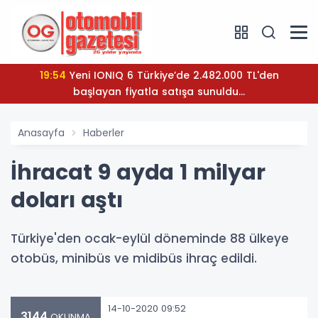
19:54
Yeni IONIQ 6 Türkiye’de 2.482.000 TL'den
başlayan fiyatla satışa sunuldu...
Anasayfa
Haberler
İhracat 9 ayda 1 milyar
doları aştı
Türkiye'den ocak-eylül döneminde 88 ülkeye
otobüs, minibüs ve midibüs ihraç edildi.
14-10-2020 09:52
3144
OKUNMA