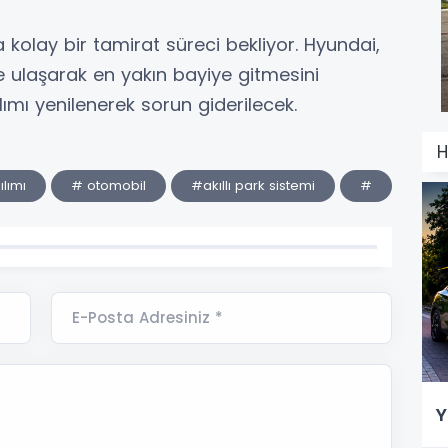
a kolay bir tamirat süreci bekliyor. Hyundai,
 ulaşarak en yakın bayiye gitmesini
lımı yenilenerek sorun giderilecek.
H
lımı
# otomobil
#akıllı park sistemi
#
E-Posta Adresiniz *
Y