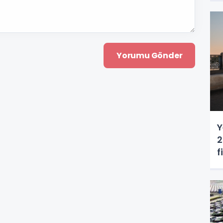
Y
2
f