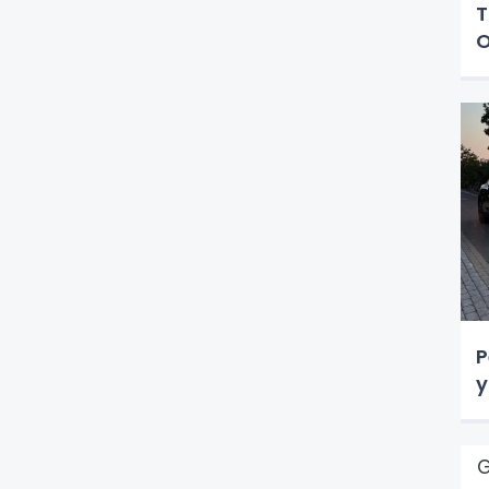
T
O
P
y
G