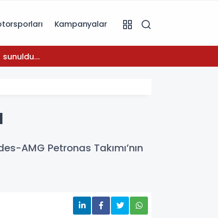
torsporları
Kampanyalar
08:31
 sunuldu...
Temmuz
u
cedes-AMG Petronas Takımı’nın