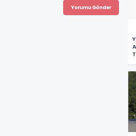
Y
A
T