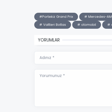
#Portekiz Grand Prix
# Mercedes-AMG
# Valtteri Bottas
# otomobil
# 
YORUMLAR
Adınız *
Yorumunuz *