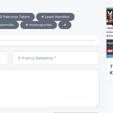
 Petronas Takımı
# Lewis Hamilton
otomotiv
# motorsporları
#
E-Posta Adresiniz *
T
K