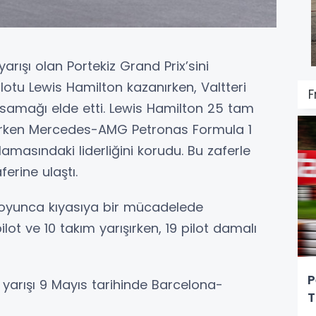
rışı olan Portekiz Grand Prix’sini
tu Lewis Hamilton kazanırken, Valtteri
F
amağı elde etti. Lewis Hamilton 25 tam
lırken Mercedes-AMG Petronas Formula 1
amasındaki liderliğini korudu. Bu zaferle
ferine ulaştı.
 boyunca kıyasıya bir mücadelede
lot ve 10 takım yarışırken, 19 pilot damalı
P
 yarışı 9 Mayıs tarihinde Barcelona-
T