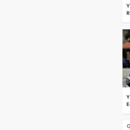
Y
R
Y
E
G