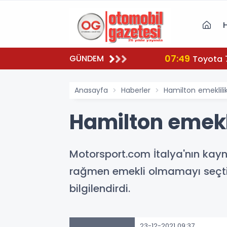
07:49
GÜNDEM
Toyota 
Anasayfa
Haberler
Hamilton emeklili
Hamilton emekl
Motorsport.com İtalya'nın kayn
rağmen emekli olmamayı seçti.
bilgilendirdi.
23-12-2021 09:37