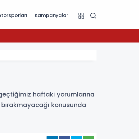
torsporları
Kampanyalar
07:16
Peugeo
geçtiğimiz haftaki yorumlarına
unu bırakmayacağı konusunda