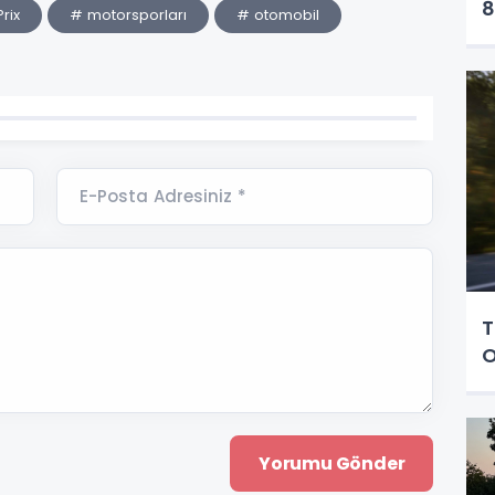
8
rix
# motorsporları
# otomobil
E-Posta Adresiniz *
T
O