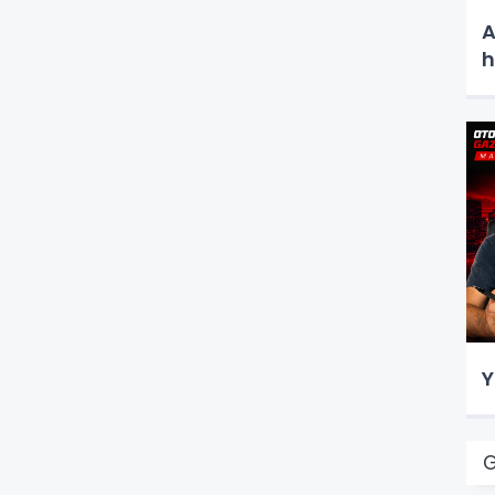
A
h
Y
G