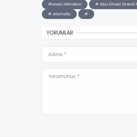
#Lewis HAmilton
# Abu Dhabi Grand P
# otomotiv
#
YORUMLAR
Adınız *
Yorumunuz *