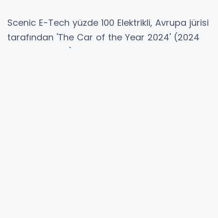
Scenic E-Tech yüzde 100 Elektrikli, Avrupa jürisi
tarafından 'The Car of the Year 2024' (2024
Yılın Otomobili) ödülüne layık görüldü.
Türkiye'den otomotiv gazetecisi Ufuk Sandık'ın
da jüri üyesi olarak yer aldığı yarışmada bu
sene kazanan Renault oldu...
625 km'ye kadar menzili bulunan Scenic E-
Tech yüzde 100 Elektrikli 26 Şubat'ta Cenevre
Uluslararası Otomobil Fuarı'nda (İsviçre)
düzenlenen törende 'Yılın Otomobili' ödülünü
aldı.
Yılın otomobili ödülü, 22 ülkeden ve 58