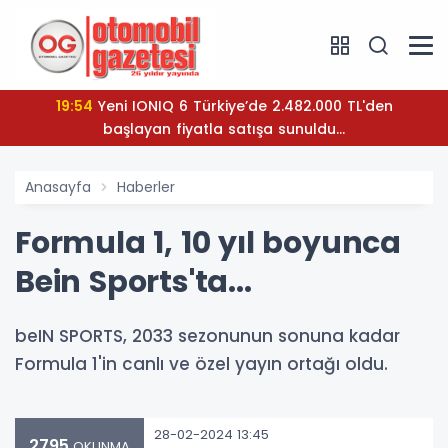
19:54
Yeni IONIQ 6 Türkiye’de 2.482.000 TL'den
başlayan fiyatla satışa sunuldu...
Anasayfa
Haberler
Formula 1, 10 yıl boyunca
Bein Sports'ta...
beIN SPORTS, 2033 sezonunun sonuna kadar
Formula 1'in canlı ve özel yayın ortağı oldu.
28-02-2024 13:45
2795
OKUNMA