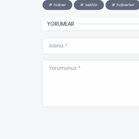
# haber
# sektör
# haberler
YORUMLAR
Adınız *
Yorumunuz *