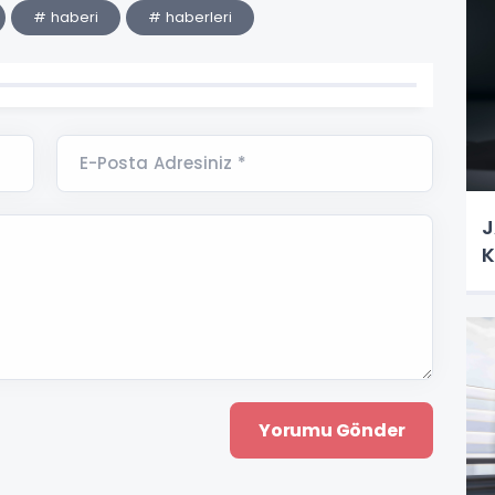
# haberi
# haberleri
E-Posta Adresiniz *
J
K