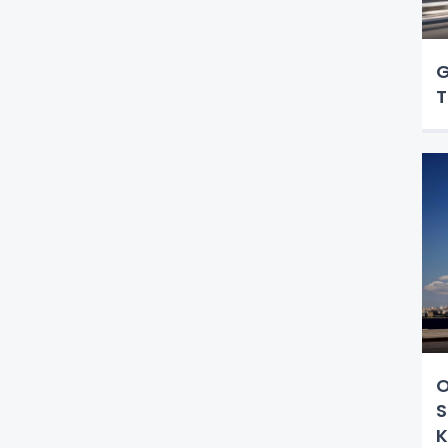
G
T
O
S
K