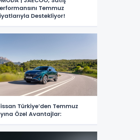
MODA | JAECOO, Satış
erformansını Temmuz
iyatlarıyla Destekliyor!
issan Türkiye’den Temmuz
yına Özel Avantajlar: