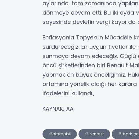
aylarında, tam zamanında yapılan Ö
dönmeye devam etti. Bu iki ayda ve
sayesinde devletin vergi kaybı da 
Enflasyonla Topyekun Mücadele ka
sürdüreceğiz. En uygun fiyatlar il
sunmaya devam edeceğiz. Güçlü ek
öncü şirketlerinden biri Renault Ma
yapmak en büyük önceliğimiz. Hükü
ortamına yönelik aldığı her karar
ifadelerini kullandı.,
KAYNAK: AA
#otomobil
# renault
# berk ç