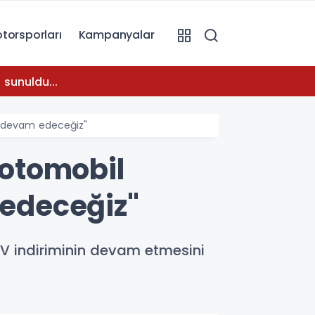
torsporları
Kampanyalar
08:31
 sunuldu...
Temmuz
a devam edeceğiz"
 otomobil
edeceğiz"
V indiriminin devam etmesini