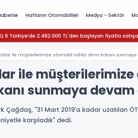
Haberler
Haftanın Otomobilleri
Medya - Sektör
Mo
Q 6 Türkiye’de 2.482.000 TL'den başlayan fiyatla satışa
yatlar ile müşterilerimize otomobil sahibi olma imkanı sunmay
lar ile müşterilerimize
mkanı sunmaya devam 
k Çağdaş, "31 Mart 2019'a kadar uzatılan ÖT
iyetle karşıladık" dedi.