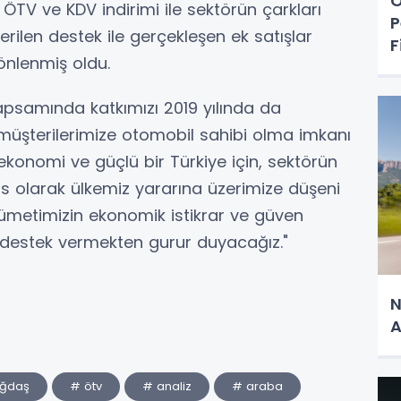
O
TV ve KDV indirimi ile sektörün çarkları
P
rilen destek ile gerçekleşen ek satışlar
F
önlenmiş oldu.
psamında katkımızı 2019 yılında da
e müşterilerimize otomobil sahibi olma imkanı
onomi ve güçlü bir Türkiye için, sektörün
is olarak ülkemiz yararına üzerimize düşeni
metimizin ekonomik istikrar ve güven
a destek vermekten gurur duyacağız."
N
A
ağdaş
# ötv
# analiz
# araba