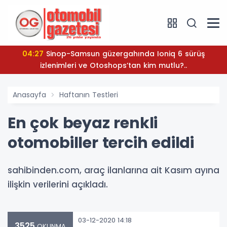
04:27
Sinop-Samsun güzergahında Ioniq 6 sürüş
izlenimleri ve Otoshops’tan kim mutlu?..
Anasayfa
Haftanın Testleri
En çok beyaz renkli
otomobiller tercih edildi
sahibinden.com, araç ilanlarına ait Kasım ayına
ilişkin verilerini açıkladı.
03-12-2020 14:18
3525
OKUNMA