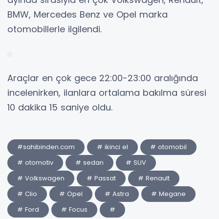
BMW, Mercedes Benz ve Opel marka
otomobillerle ilgilendi.
Araçlar en çok gece 22:00-23:00 aralığında
incelenirken, ilanlara ortalama bakılma süresi
10 dakika 15 saniye oldu.
#sahibinden.com
# ikinci el
# otomobil
# otomotiv
# sedan
# SUV
# Volkswagen
# Passat
# Renault
# Clio
# Opel
# Astra
# Megane
# Ford
# Focus
#