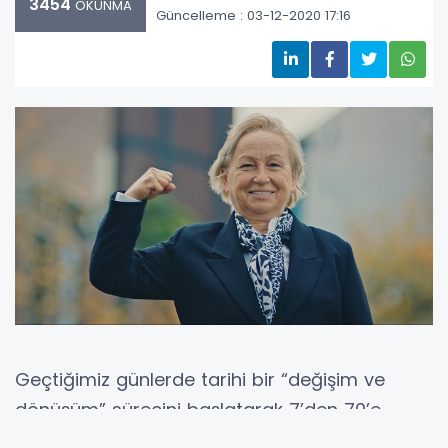
3454
OKUNMA
Güncelleme : 03-12-2020 17:16
Geçtiğimiz günlerde tarihi bir “değişim ve
dönüşüm” sürecini başlatarak 7’den 70’e
herkesin özgürce hareket ettiği bir dünya için