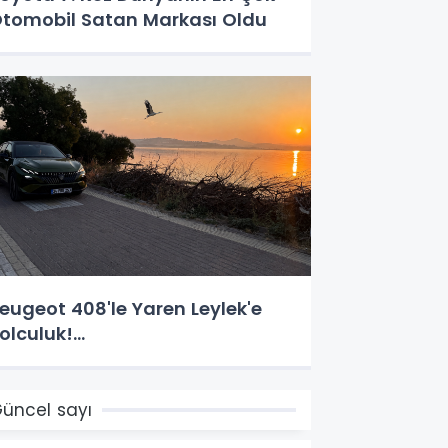
tomobil Satan Markası Oldu
eugeot 408'le Yaren Leylek'e
olculuk!...
üncel sayı