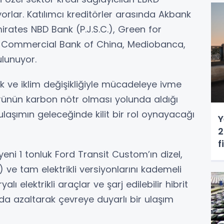
yorlar. Katılımcı kreditörler arasında Akbank
irates NBD Bank (P.J.S.C.), Green for
d Commercial Bank of China, Mediobanca,
lunuyor.
 ve iklim değişikliğiyle mücadeleye ivme
rünün karbon nötr olması yolunda aldığı
) ulaşımın geleceğinde kilit bir rol oynayacağı
Y
2
f
yeni 1 tonluk Ford Transit Custom’ın dizel,
d) ve tam elektrikli versiyonlarını kademeli
 elektrikli araçlar ve şarj edilebilir hibrit
nda azaltarak çevreye duyarlı bir ulaşım