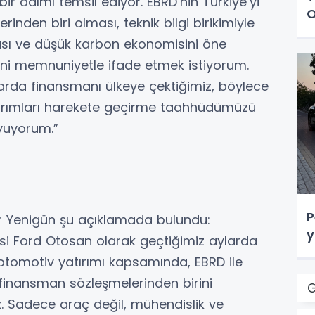
 adımı temsil ediyor. EBRD’nin Türkiye’yi
O
rinden biri olması, teknik bilgi birikimiyle
ası ve düşük karbon ekonomisini öne
ini memnuniyetle ifade etmek istiyorum.
arda finansmanı ülkeye çektiğimiz, böylece
atırımları harekete geçirme taahhüdümüzü
uyuyorum.”
P
 Yenigün şu açıklamada bulundu:
y
cisi Ford Otosan olarak geçtiğimiz aylarda
 otomotiv yatırımı kapsamında, EBRD ile
inansman sözleşmelerinden birini
G
 Sadece araç değil, mühendislik ve