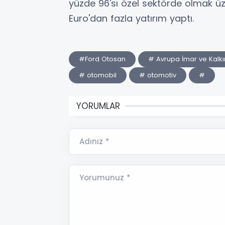
yüzde 96'sı özel sektörde olmak üz
Euro'dan fazla yatırım yaptı.
#Ford Otosan
# Avrupa İmar ve Kalk
# otomobil
# otomotiv
#
YORUMLAR
Adınız *
Yorumunuz *