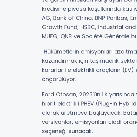
kredisine piyasa koşullarında katılı
AG, Bank of China, BNP Paribas, Em
Growth Fund, HSBC, Industrial an
MUFG, QNB ve Société Générale bu
Hükümetlerin emisyonları azaltmak
kazandırmak için taşımacılık sektö
kararlar ile elektrikli araçların (EV
öngörülüyor.
Ford Otosan, 2023'ün ilk yarısında 
hibrit elektrikli PHEV (Plug-In Hybri
olarak üretmeye başlayacak. Bataryalı
versiyonlar, emisyonları ciddi ora
seçeneği sunacak.