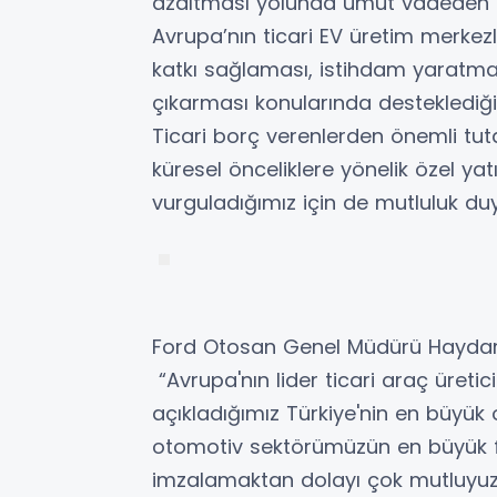
azaltması yolunda umut vadeden bir
Avrupa’nın ticari EV üretim merkezle
katkı sağlaması, istihdam yaratm
çıkarması konularında desteklediğ
Ticari borç verenlerden önemli tut
küresel önceliklere yönelik özel y
vurguladığımız için de mutluluk d
Ford Otosan Genel Müdürü Haydar
“Avrupa'nın lider ticari araç üreti
açıkladığımız Türkiye'nin en büyük
otomotiv sektörümüzün en büyük f
imzalamaktan dolayı çok mutluyuz.