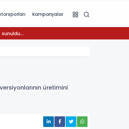
torsporları
Kampanyalar
08:31
 sunuldu...
Temmuz
versiyonlarının üretimini