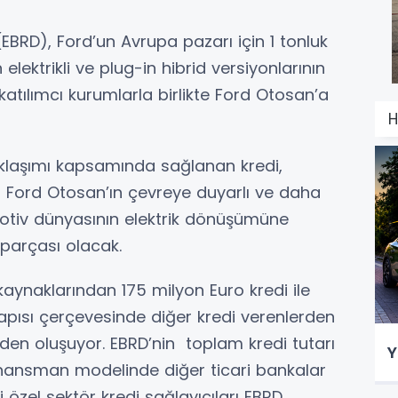
BRD), Ford’un Avrupa pazarı için 1 tonluk
elektrikli ve plug-in hibrid versiyonlarının
atılımcı kurumlarla birlikte Ford Otosan’a
H
klaşımı kapsamında sağlanan kredi,
isi Ford Otosan’ın çevreye duyarlı ve daha
omotiv dünyasının elektrik dönüşümüne
parçası olacak.
aynaklarından 175 milyon Euro kredi ile
apısı çerçevesinde diğer kredi verenlerden
iden oluşuyor. EBRD’nin toplam kredi tutarı
Y
finansman modelinde diğer ticari bankalar
rli özel sektör kredi sağlayıcıları EBRD