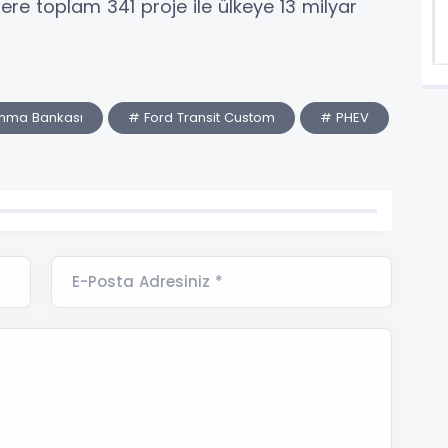
ere toplam 341 proje ile ülkeye 13 milyar
ınma Bankası
# Ford Transit Custom
# PHEV
E-Posta Adresiniz *