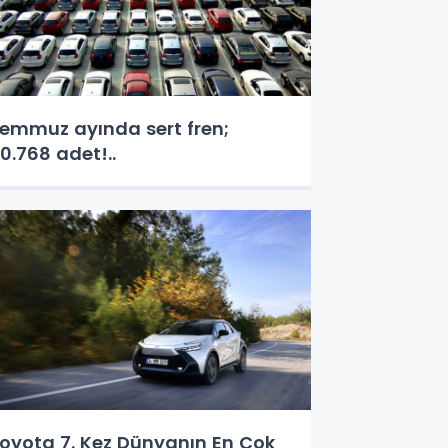
emmuz ayında sert fren;
0.768 adet!..
oyota 7. Kez Dünyanın En Çok