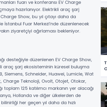
ekipmanları fuarı ve konferansı EV Charge
maya hazırlanıyor. Elektrikli araç şarj
Charge Show, bu yıl çıtayı daha da
nde İstanbul Fuar Merkezi’nde düzenlenecek
yakın ziyaretçiyi ağırlaması bekleniyor.
lığı desteğiyle düzenlenen EV Charge Show,
T
rikli araç şarj ekosisteminin küresel buluşma
O
, Siemens, Schneider, Huawei, Lumicle, Wat
, Charge Teknoloji, Ovolt, Otojet, Otokar,
ğı toplam 125 katılımcı markanın yer alacağı
manya, Hollanda ve diğer ülkelerden de
bilinirliği her geçen yıl daha da hızlı