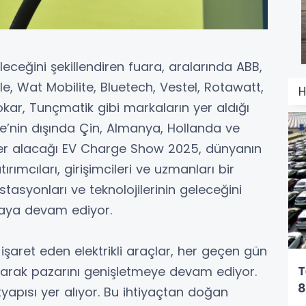
eleceğini şekillendiren fuara, aralarında ABB,
e, Wat Mobilite, Bluetech, Vestel, Rotawatt,
H
okar, Tunçmatik gibi markaların yer aldığı
e’nin dışında Çin, Almanya, Hollanda ve
 yer alacağı EV Charge Show 2025, dünyanın
ırımcıları, girişimcileri ve uzmanları bir
istasyonları ve teknolojilerinin geleceğini
lmaya devam ediyor.
aret eden elektrikli araçlar, her geçen gün
T
 alarak pazarını genişletmeye devam ediyor.
8
yapısı yer alıyor. Bu ihtiyaçtan doğan