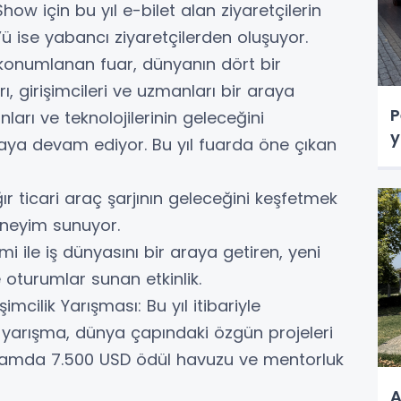
 için bu yıl e-bilet alan ziyaretçilerin
’ü ise yabancı ziyaretçilerden oluşuyor.
 konumlanan fuar, dünyanın dört bir
rı, girişimcileri ve uzmanları bir araya
P
onları ve teknolojilerinin geleceğini
y
lmaya devam ediyor. Bu yıl fuarda öne çıkan
 ticari araç şarjının geleceğini keşfetmek
eneyim sunuyor.
ile iş dünyasını bir araya getiren, yeni
 oturumlar sunan etkinlik.
cilik Yarışması: Bu yıl itibariyle
 yarışma, dünya çapındaki özgün projeleri
plamda 7.500 USD ödül havuzu ve mentorluk
A