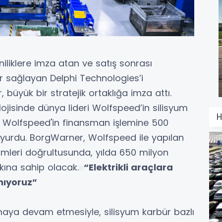
niliklere imza atan ve satış sonrası
r sağlayan Delphi Technologies’i
üyük bir stratejik ortaklığa imza attı.
ojisinde dünya lideri Wolfspeed’in silisyum
H
in Wolfspeed'in finansman işlemine 500
duyurdu. BorgWarner, Wolfspeed ile yapılan
imleri doğrultusunda, yılda 650 milyon
kına sahip olacak.
“Elektrikli araçlara
nıyoruz”
lanmaya devam etmesiyle, silisyum karbür bazlı