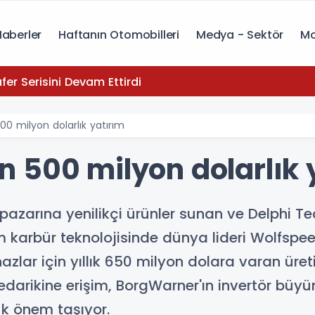
Haberler
Haftanın Otomobilleri
Medya - Sektör
Mo
yota, Zafer Serisini Devam Ettirdi
0 milyon dolarlık yatırım
 500 milyon dolarlık 
 pazarına yenilikçi ürünler sunan ve Delphi T
m karbür teknolojisinde dünya lideri Wolfspee
azlar için yıllık 650 milyon dolara varan üre
tedarikine erişim, BorgWarner'ın invertör bü
yük önem taşıyor.