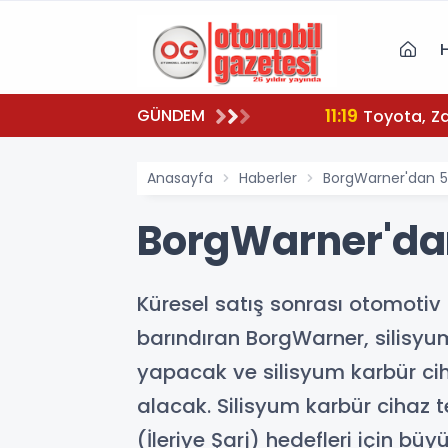
11:19
GÜNDEM
To
Anasayfa
Haberler
BorgWarner'dan 50
BorgWarner'dan
Küresel satış sonrası otomotiv
barındıran BorgWarner, silisyu
yapacak ve silisyum karbür cih
alacak. Silisyum karbür cihaz 
(İleriye Şarj) hedefleri için bü