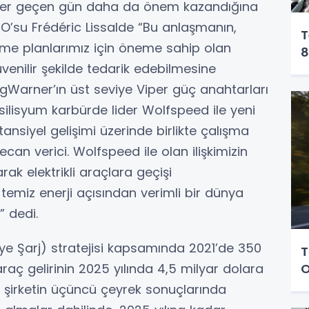
in her geçen gün daha da önem kazandığına
’su Frédéric Lissalde “Bu anlaşmanın,
T
üme planlarımız için öneme sahip olan
8
güvenilir şekilde tedarik edebilmesine
gWarner’ın üst seviye Viper güç anahtarları
 silisyum karbürde lider Wolfspeed ile yeni
tansiyel gelişimi üzerinde birlikte çalışma
ecan verici. Wolfspeed ile olan ilişkimizin
rak elektrikli araçlara geçişi
temiz enerji açısından verimli bir dünya
” dedi.
ye Şarj) stratejisi kapsamında 2021’de 350
T
O
araç gelirinin 2025 yılında 4,5 milyar dolara
 şirketin üçüncü çeyrek sonuçlarında