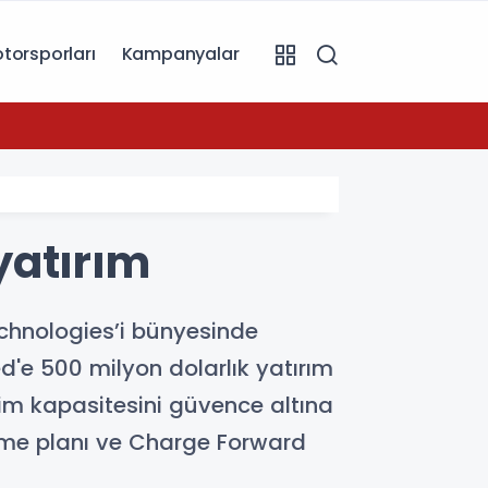
torsporları
Kampanyalar
07:49
Toyot
yatırım
echnologies’i bünyesinde
d'e 500 milyon dolarlık yatırım
tim kapasitesini güvence altına
yüme planı ve Charge Forward