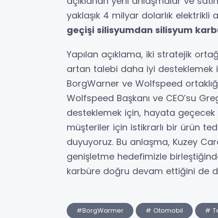
açıklanan yeni anlaşmalar ve satın
yaklaşık 4 milyar dolarlık elektrikli
geçişi silisyumdan silisyum ka
Yapılan açıklama, iki stratejik ortağ
artan talebi daha iyi desteklemek iç
BorgWarner ve Wolfspeed ortaklığın
Wolfspeed Başkanı ve CEO’su Greg
desteklemek için, hayata geçecek 
müşteriler için istikrarlı bir ürün
duyuyoruz. Bu anlaşma, Kuzey Caro
genişletme hedefimizle birleştiğind
karbüre doğru devam ettiğini de d
#BorgWarmer
# Otomobil
# T