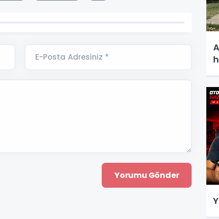
A
E-Posta Adresiniz *
h
Y