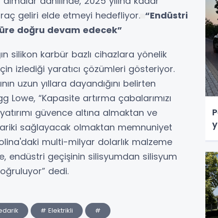
 almalar dahilinde, 2025 yılına kadar
 araç geliri elde etmeyi hedefliyor.
“Endüstri
rbüre doğru devam edecek”
ın silikon karbür bazlı cihazlara yönelik
in izlediği yaratıcı çözümleri gösteriyor.
ın uzun yıllara dayandığını belirten
g Lowe, “Kapasite artırma çabalarımızı
P
yatırımı güvence altına almaktan ve
y
 tedariki sağlayacak olmaktan memnuniyet
lina'daki multi-milyar dolarlık malzeme
e, endüstri geçişinin silisyumdan silisyum
oğruluyor” dedi.
edarik
# Elektrikli
#