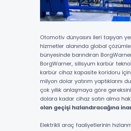
Otomotiv dünyasını ileri taşıyan ye
hizmetler alanında global çözümle
bünyesinde barındıran BorgWarner, b
BorgWarner, silisyum karbür teknol
karbür cihaz kapasite koridoru iç
milyon dolar yatırım yaptıklarını 
çok yıllık anlaşmaya göre gereksin
dolara kadar cihaz satın alma hak
olan geçişi hızlandıracağına ina
Elektrikli araç faaliyetlerinin hız