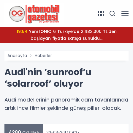
19:54
Yeni IONIQ 6 Türkiye’de 2.482.000 TL'den
başlayan fiyatla satışa sunuldu...
Anasayfa
Haberler
Audi'nin ‘sunroof’u
‘solarroof’ oluyor
Audi modellerinin panoramik cam tavanlarında
artık ince filmler şeklinde güneş pilleri olacak.
4280
30-08-2017 09:37
OKUNMA