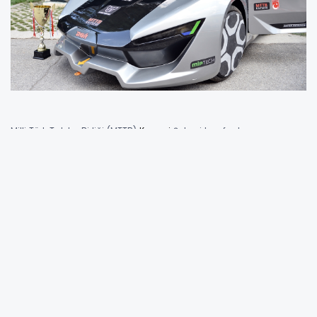
Milli Türk Talebe Birliği (MTTB)
Kayseri
Şubesi tarafından
yapılan
Otomobil
görücüye çıktı. İki kişilik elektrikli otomobil, 70
kilometre hıza kadar ulaşabiliyor. Türkiye Lokomotif ve Motor
Sanayii A.Ş. (TÜLOMSAŞ) bahçesinde bulunan Türkiye’nin ilk yerli
otomobili Devrim’in önünde tanıtılan
MTTB
-DAVA, dayanaklılığı ile
de dikkat çekiyor. Özellikle 4 kişinin üzerine çıkarak zıplayabildiği
otomobilde herhangi bir deforme meydana gelmiyor.
Otomobil ile ilgili bir basın açıklaması yapan MTTB Kayseri İl
Başkanı Akın Kaya, kaportayı cam elyaf ve karbon fiberden