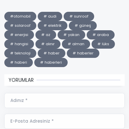
#otomobil
# audi
# sunroof
# solaroof
# elektrik
# güneş
# enerjisi
# az
# yakan
# araba
# hangisi
# alınır
# alman
# lüks
# teknoloji
# haber
# haberler
# haberi
# haberleri
YORUMLAR
Adınız *
E-Posta Adresiniz *