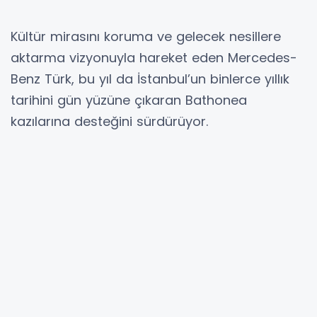
Kültür mirasını koruma ve gelecek nesillere
aktarma vizyonuyla hareket eden Mercedes-
Benz Türk, bu yıl da İstanbul’un binlerce yıllık
tarihini gün yüzüne çıkaran Bathonea
kazılarına desteğini sürdürüyor.
Topluma katkı sağlayan sosyal fayda
programlarıyla dikkat çeken Mercedes-Benz
Türk, kültürel mirasın korunması ve
yaşatılması hedefi doğrultusunda, ‘Dünyanın
En Önemli Arkeolojik Keşiflerinin İlk On Listesi’ne
giren Bathonea Antik Kenti kazılarına destek
vermeye devam ediyor. Kazılar, T.C. Kültür ve
Turizm Bakanlığı ile Kocaeli Üniversitesi