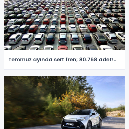
Temmuz ayında sert fren; 80.768 adet!..