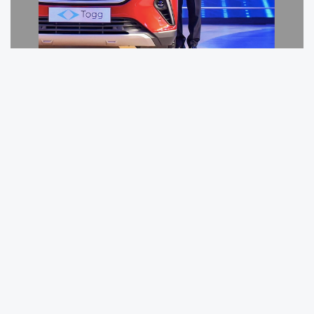
Türkiye’nin Otomobili Girişim Grubu Sanayi ve
Ticaret A.Ş.’nin 2023 yılına ait Olağan Genel
Kurul Toplantısı, 24 Eylül 2024 tarihinde şirketin
Gebze Bilişim Vadisi’ndeki genel merkezinde
tüm hissedarların katılımıyla gerçekleşti. Genel
Kurul toplantısı sonunda şirketin yönetim
kurulu üyeliklerinde bayrak değişimleri yaşandı.
Togg Yönetim Kurulu’nda TOBB’u temsilen yer
alan M. Rifat Hisarcıklıoğlu, bu görevini Türkiye
Odalar ve Borsalar Birliği Yönetim Kurulu Üyesi