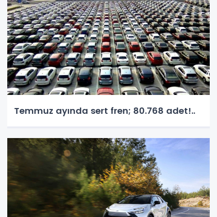
Temmuz ayında sert fren; 80.768 adet!..