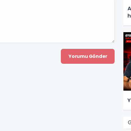
A
h
Y
G