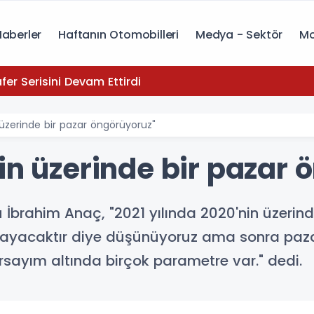
Haberler
Haftanın Otomobilleri
Medya - Sektör
Mo
yota, Zafer Serisini Devam Ettirdi
 üzerinde bir pazar öngörüyoruz"
in üzerinde bir pazar 
İbrahim Anaç, "2021 yılında 2020'nin üzerin
aşlayacaktır diye düşünüyoruz ama sonra paz
rsayım altında birçok parametre var." dedi.