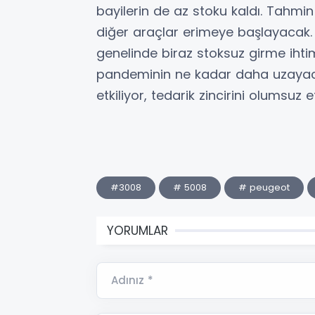
bayilerin de az stoku kaldı. Tahmi
diğer araçlar erimeye başlayacak. 
genelinde biraz stoksuz girme ihti
pandeminin ne kadar daha uzayaca
etkiliyor, tedarik zincirini olumsuz
#3008
# 5008
# peugeot
YORUMLAR
Adınız *