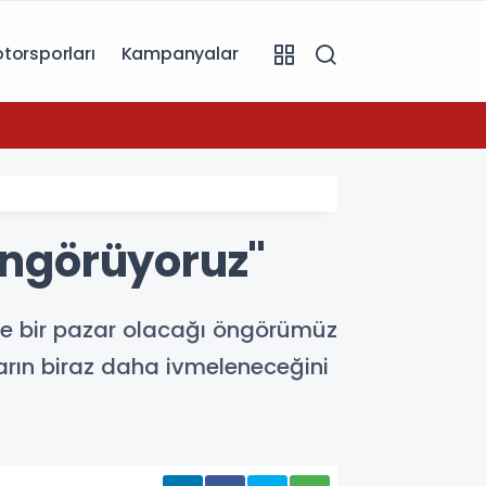
torsporları
Kampanyalar
07:49
Toyot
öngörüyoruz"
de bir pazar olacağı öngörümüz
arın biraz daha ivmeleneceğini