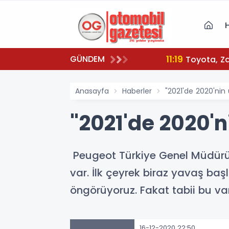
11:19
GÜNDEM
To
Anasayfa
Haberler
"2021'de 2020'nin
"2021'de 2020'n
Peugeot Türkiye Genel Müdürü 
var. İlk çeyrek biraz yavaş b
öngörüyoruz. Fakat tabii bu va
16-12-2020 22:50