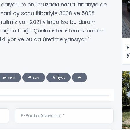
n ediyorum önümüzdeki hafta itibariyle de
Yani ay sonu itibariyle 3008 ve 5008
malimiz var. 2021 yılında ise bu durum
ğına bağlı. Çünkü ister istemez üretimi
 etkiliyor ve bu da üretime yansıyor."
P
y
# yeni
# suv
# fiyat
#
E-Posta Adresiniz *