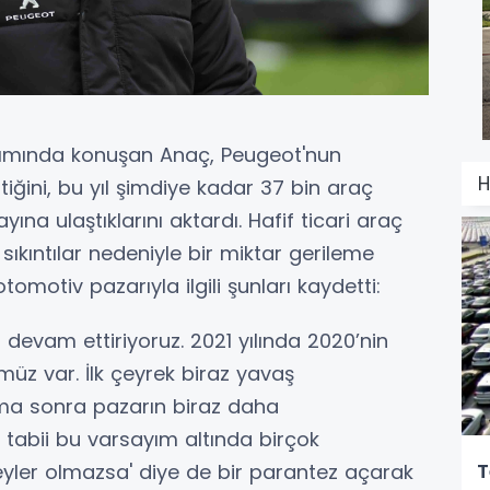
ıtımında konuşan Anaç, Peugeot'nun
H
ğini, bu yıl şimdiye kadar 37 bin araç
yına ulaştıklarını aktardı. Hafif ticari araç
 sıkıntılar nedeniyle bir miktar gerileme
tomotiv pazarıyla ilgili şunları kaydetti:
izi devam ettiriyoruz. 2021 yılında 2020’nin
üz var. İlk çeyrek biraz yavaş
ma sonra pazarın biraz daha
tabii bu varsayım altında birçok
T
yler olmazsa' diye de bir parantez açarak