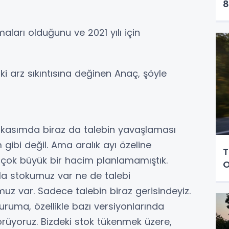
8
şmaları olduğunu ve 2021 yılı için
arz sıkıntısına değinen Anaç, şöyle
 kasımda biraz da talebin yavaşlaması
ibi değil. Ama aralık ayı özeline
T
 çok büyük bir hacim planlamamıştık.
O
la stokumuz var ne de talebi
z var. Sadece talebin biraz gerisindeyiz.
ruma, özellikle bazı versiyonlarında
üyoruz. Bizdeki stok tükenmek üzere,