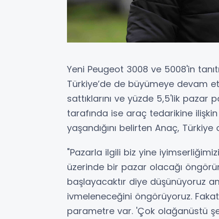
Yeni Peugeot 3008 ve 5008'in tan
Türkiye’de de büyümeye devam etti
sattıklarını ve yüzde 5,5'lik pazar pa
tarafında ise araç tedarikine ilişkin
yaşandığını belirten Anaç, Türkiye o
"Pazarla ilgili biz yine iyimserliğim
üzerinde bir pazar olacağı öngörüm
başlayacaktır diye düşünüyoruz a
ivmeleneceğini öngörüyoruz. Fakat 
parametre var. 'Çok olağanüstü şe