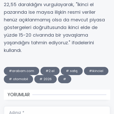
22,55 daraldığını vurgulayarak, "İkinci el
pazarında ise mayısa ilişkin resmi veriler
henüz açıklanmamış olsa da mevcut piyasa
göstergeleri doğrultusunda ikinci elde de
yüzde 15-20 civarında bir yavaşlama
yaşandığını tahmin ediyoruz." ifadelerini
kullandı.
#arabam.com
#2.el
# satış
#ikinciel
# otomobil
# 2026
#
YORUMLAR
Adınız *