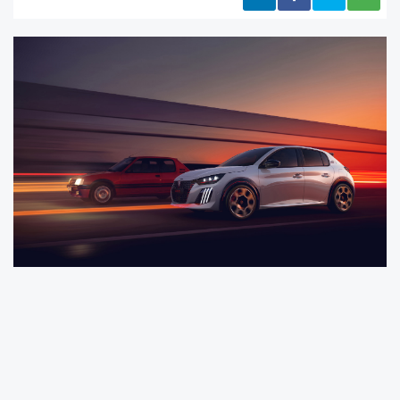
Büyük heyecan uyandıran bu konseptin tanıtımından bir yıl sonra, marka
verdiği sözü tutarak yeni PEUGEOT E-208 GTi'ın nihai seri üretim