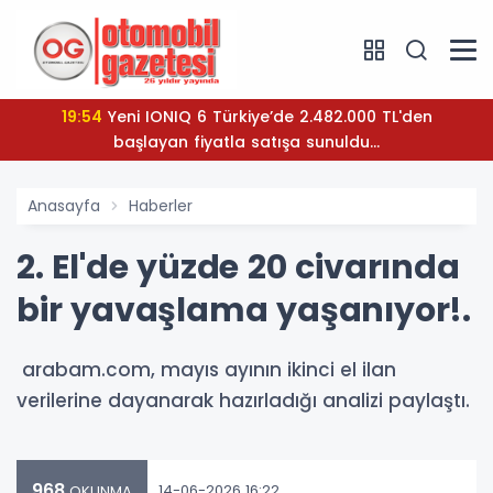
19:54
Yeni IONIQ 6 Türkiye’de 2.482.000 TL'den
başlayan fiyatla satışa sunuldu...
Anasayfa
Haberler
2. El'de yüzde 20 civarında
bir yavaşlama yaşanıyor!.
arabam.com, mayıs ayının ikinci el ilan
verilerine dayanarak hazırladığı analizi paylaştı.
968
14-06-2026 16:22
OKUNMA