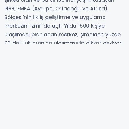
PPG, EMEA (Avrupa, Ortadoğu ve Afrika)
Bölgesi’nin ilk iş geliştirme ve uygulama
merkezini İzmir’de açtı. Yılda 1500 kişiye
ulaşılması planlanan merkez, şimdiden yüzde
90 doluluk oranına ulaşmasıyla dikkat çekiyor.
PPG Türkiye Ülke Müdürü Bülend Alpay, PPG
İzmir İş Geliştirme ve Uygulama Merkezi’nin
hem Türkiye hem de PPG dünyası için çok
önemli bir merkez olduğunun altını çizerek,
“İşin mutfağı diye adlandırabileceğimiz
merkezimiz, sektörde kalifiye ustaların
yetiştirilebileceği en doğru yer” açıklamasını
yaptı.