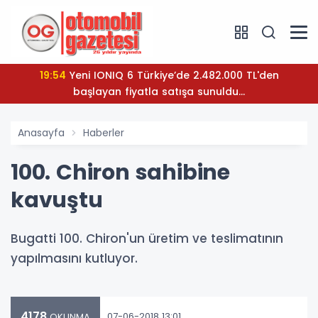
19:54
Yeni IONIQ 6 Türkiye’de 2.482.000 TL'den
başlayan fiyatla satışa sunuldu...
Anasayfa
Haberler
100. Chiron sahibine
kavuştu
Bugatti 100. Chiron'un üretim ve teslimatının
yapılmasını kutluyor.
4178
07-06-2018 13:01
OKUNMA