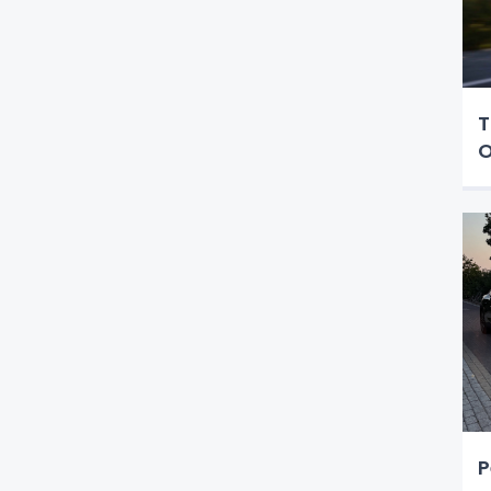
T
O
P