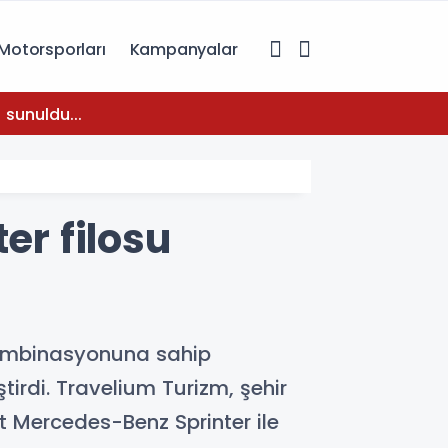
Motorsporları
Kampanyalar
08:31
 sunuldu...
Temmuz
er filosu
 kombinasyonuna sahip
tirdi. Travelium Turizm, şehir
t Mercedes-Benz Sprinter ile