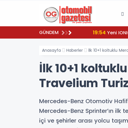
19:54
GÜNDEM
Yeni IONI
Anasayfa
Haberler
İlk 10+1 koltuklu Me
İlk 10+1 koltuk
Travelium Turiz
Mercedes-Benz Otomotiv Hafif 
Mercedes-Benz Sprinter’ın ilk te
içi ve şehirler arası yolcu taş