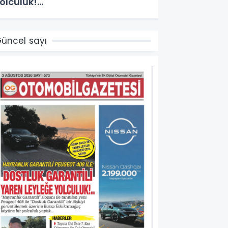
olculuk!...
üncel sayı