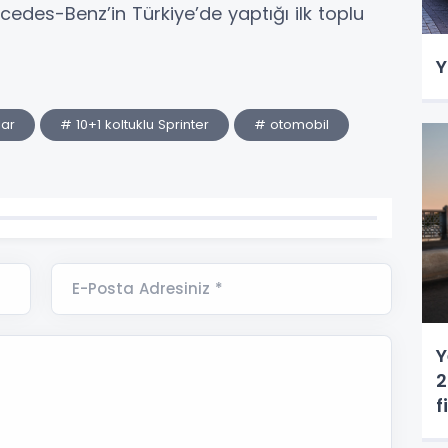
edes-Benz’in Türkiye’de yaptığı ilk toplu
Y
lar
# 10+1 koltuklu Sprinter
# otomobil
E-Posta Adresiniz *
Y
2
f