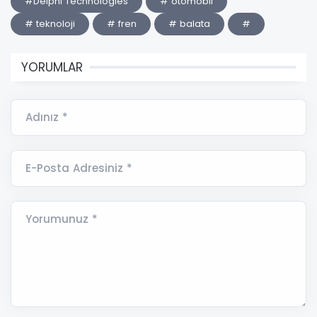
#Delphi Technologies
# otomobil
# teknoloji
# fren
# balata
#
YORUMLAR
Adınız *
E-Posta Adresiniz *
Yorumunuz *