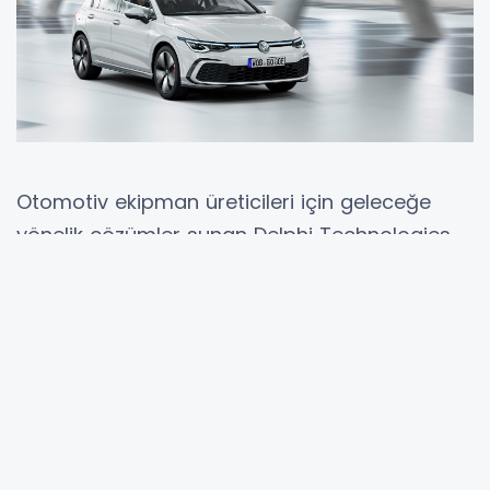
Otomotiv ekipman üreticileri için geleceğe
yönelik çözümler sunan Delphi Technologies,
Volkswagen’in efsane modeli Golf’ün sekizinci
nesli için ürettiği fren balatalarını pazara
sundu. Geliştirdiği parçaları araçtan önce
pazara sunma beceri ve öngörüsüne sahip
Delphi Technologies’in bu kapsamda henüz
ön sipariş aşamasında olan yeni Golf için
ürettiği ön ve arka fren balataları, Volkswagen