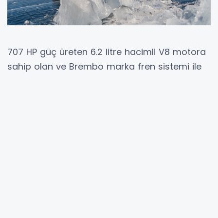
707 HP güç üreten 6.2 litre hacimli V8 motora
sahip olan ve Brembo marka fren sistemi ile
tam güvenlik sağlayan Jeep Grand Cherokee
Trackhawk, buz üzerindeki zorlu etkinlikte 280
km/s maksimum hıza ulaştı. Grand Cherokee
Trackhawk’ın başarısı Uluslararası Otomobil
Federasyonu (FIA) kuralları çerçevesinde
gerçekleştirilen festivalde, Rusya Otomobil
Federasyonu (RAF) tarafından da onaylandı.
Performans değerleriyle spor otomobillere
meydan okuyan efsanevi SUV Jeep Grand