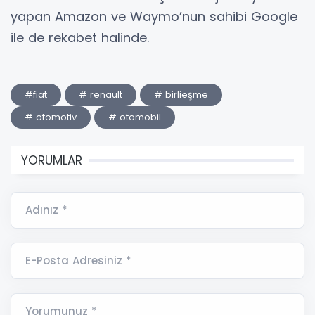
yapan Amazon ve Waymo’nun sahibi Google
ile de rekabet halinde.
#fiat
# renault
# birlieşme
# otomotiv
# otomobil
YORUMLAR
Adınız *
E-Posta Adresiniz *
Yorumunuz *