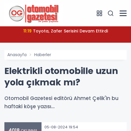
11:19
Toyota, Zafer Serisini Devam Ettirdi
Anasayfa
Haberler
Elektrikli otomobille uzun
yola çıkmak mı?
Otomobil Gazetesi editörü Ahmet Çelik'in bu
haftaki köşe yazısı...
05-08-2024 19:54
4018
OKUNMA