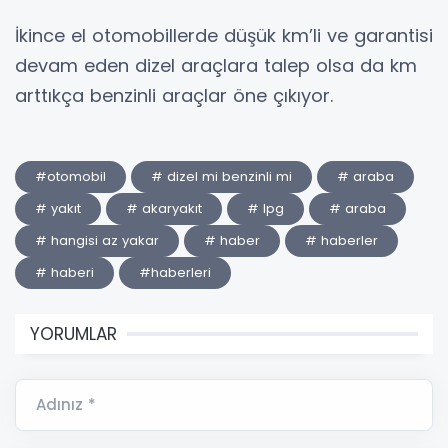
İkince el otomobillerde düşük km’li ve garantisi
devam eden dizel araçlara talep olsa da km
arttıkça benzinli araçlar öne çıkıyor.
#otomobil
# dizel mi benzinli mi
# araba
# yakıt
# akaryakıt
# lpg
# araba
# hangisi az yakar
# haber
# haberler
# haberi
#haberleri
YORUMLAR
Adınız *