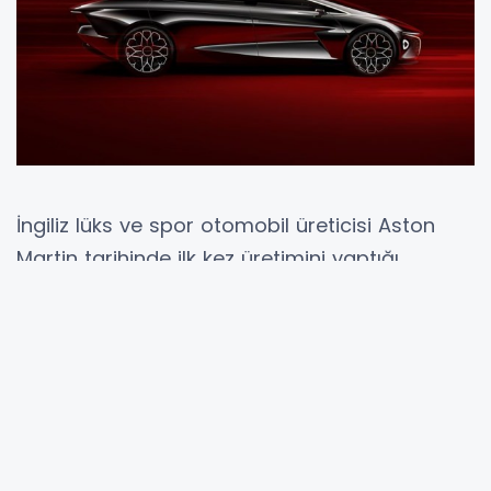
İngiliz lüks ve spor otomobil üreticisi Aston
Martin tarihinde ilk kez üretimini yaptığı
elektrikli RapideRapide E modelini tanıttı.
‘Williams Advanced Engineering’Engineering’
şirketi işbirliğiyle ortaya çıkan RapideRapide E,
yalnızca 155 adet üretilecek.
Tamamen elektrikli iki motor ile piyasaya
girecek olan model, 602 beygir güç üretme