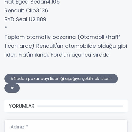
Fiat Egea Sedan4.105
Renault Clio3.136
BYD Seal U2.889
*
Toplam otomotiv pazarına (Otomobil+hafif
ticari araç) Renault'un otomobilde olduğu gibi
lider, Fiat'ın ikinci, Ford'un üçüncü sırada
#Neden pazar payı liderliği aşağıya çekilmek istenir
#
YORUMLAR
Adınız *